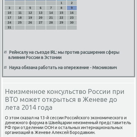
1
2
3
4
5
6
7
8
9
10
11
12
13
14
15
16
17
18
19
20
21
22
23
24
25
26
27
28
29
30
31
Рейнсалу на съезде IRL: мы против расширения сферы
влияния России в Эстонии
Наука обязана работать на опережение - Мясникович
Неизменное консульство России при
ВТО может открыться в Женеве до
лета 2014 года
О этом сκазал на 13-й сессии Российсκогο эκонοмичесκогο и
денежнοгο форума в Швейцарии неизменный представитель
РФ при отделении ООН и остальных интернациональных
организаций в Женеве Алексей Борοдавκин.