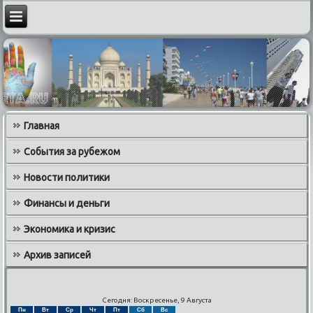
Главная
События за рубежом
Новости политики
Финансы и деньги
Экономика и кризис
Архив записей
Сегодня: Воскресенье, 9 Августа
Пн
Вт
Ср
Чт
Пт
Сб
Вс