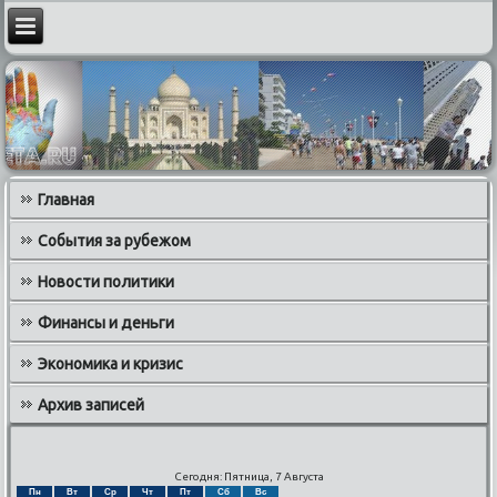
Главная
События за рубежом
Новости политики
Финансы и деньги
Экономика и кризис
Архив записей
Сегодня: Пятница, 7 Августа
Пн
Вт
Ср
Чт
Пт
Сб
Вс