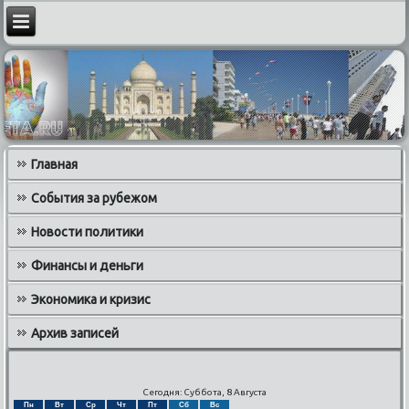
Главная
События за рубежом
Новости политики
Финансы и деньги
Экономика и кризис
Архив записей
Сегодня: Суббота, 8 Августа
Пн
Вт
Ср
Чт
Пт
Сб
Вс