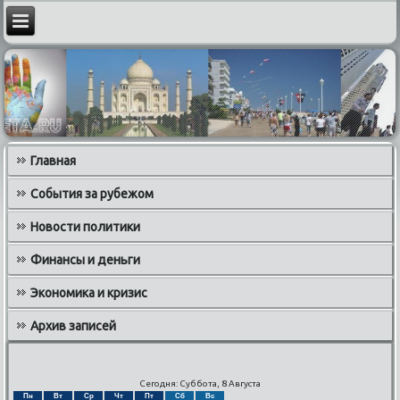
Главная
События за рубежом
Новости политики
Финансы и деньги
Экономика и кризис
Архив записей
Сегодня: Суббота, 8 Августа
Пн
Вт
Ср
Чт
Пт
Сб
Вс