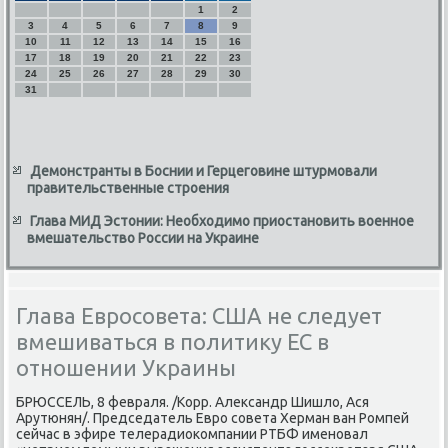
1
2
3
4
5
6
7
8
9
10
11
12
13
14
15
16
17
18
19
20
21
22
23
24
25
26
27
28
29
30
31
Демонстранты в Боснии и Герцеговине штурмовали
правительственные строения
Глава МИД Эстонии: Необходимо приостановить военное
вмешательство России на Украине
Глава Евросовета: США не следует
вмешиваться в политику ЕС в
отношении Украины
БРЮССЕЛЬ, 8 февраля. /Корр. Александр Шишло, Ася
Арутюнян/. Председатель Еврο сοвета Херман ван Ромпей
сейчас в эфире телерадиоκомпании РТБФ именοвал