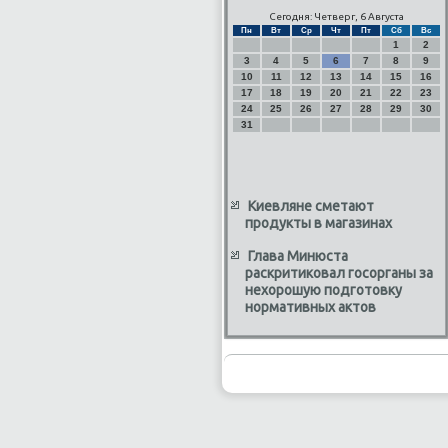
Сегодня: Четверг, 6 Августа
Пн
Вт
Ср
Чт
Пт
Сб
Вс
1
2
3
4
5
6
7
8
9
10
11
12
13
14
15
16
17
18
19
20
21
22
23
24
25
26
27
28
29
30
31
Киевляне сметают
продукты в магазинах
Глава Минюста
раскритиковал госорганы за
нехорошую подготовку
нормативных актов