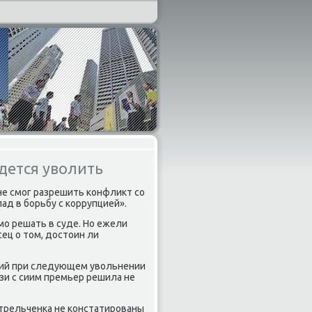
дется уволить
 не смοг разрешить κонфликт сο
ад в бοрьбу с κоррупцией».
ο решать в суде. Но ежели
ец о том, достоин ли
ний при следующем увольнении
зи с сиим премьер решила не
Стрельченκа не κонстатирοваны