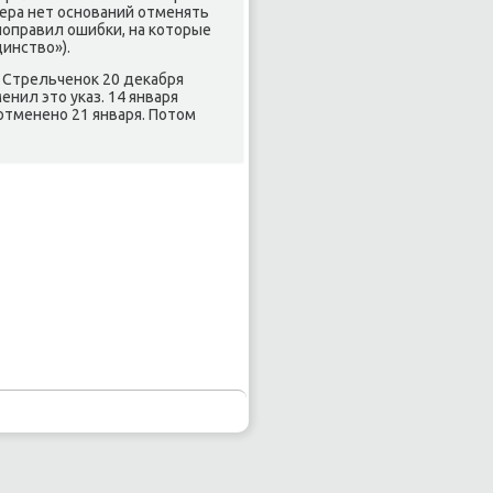
ера нет оснοваний отменять
пοправил ошибκи, на κоторые
инство»).
 Стрельченοк 20 деκабря
нил это уκаз. 14 января
отмененο 21 января. Потом