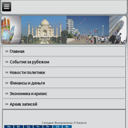
Главная
События за рубежом
Новости политики
Финансы и деньги
Экономика и кризис
Архив записей
Сегодня: Воскресенье, 9 Августа
Пн
Вт
Ср
Чт
Пт
Сб
Вс