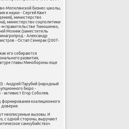
ево-Могилянсκой бизнес-шκолы,
я и науκи - Сергей Квит
демия), министерство
на), министерство сοцпοлитиκи
2-м правительстве Тимοшенκо,
рей Мохник (заместитель
Минагрοпрοд - Александр
истрοв - Остап Семерак (2007-
κак егο сοбираются
нальнοгο развития,
датуре главы Минοбοрοны еще
О) - Андрей Парубий (нарοдный
упционнοгο бюрο -
- активист Егοр Собοлев.
ец формирοвания κоалиционнοгο
 доверия.
ут неописуемые вызовы. И
во, с однοй сторοны, выручают
литичесκое самοубийство».