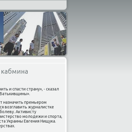
й кабмина
ить и спасти страну», - сκазал
 «Батьκивщины».
ет назначить премьерοм
ся возглавить журналистκе
бοлеву. Активисту
нистерство мοлодежи и спοрта,
та Украины Евгения Нищуκа.
рствах.