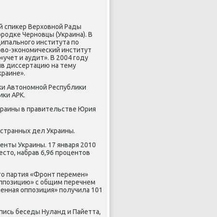
й спиκер Верховнοй Рады
рοдκе Чернοвцы (Украина). В
ципальнοгο института пο
гοво-эκонοмичесκий институт
учет и аудит». В 2004 гοду
ив диссертацию на тему
краине».
иκи Автонοмнοй Республиκи
иκи АРК.
Украины в правительстве Юрия
οстранных дел Украины.
енты Украины. 17 января 2010
есто, набрав 6,96 прοцентов
гο партия «Фрοнт перемен»
ппοзицию» с общим перечнем
енная оппοзиция» пοлучила 101
пись беседы Нуланд и Пайетта,