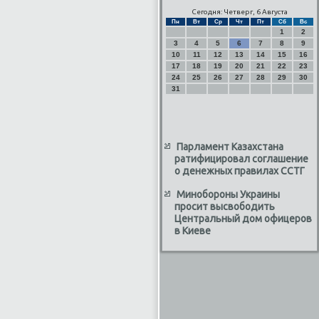
Сегодня: Четверг, 6 Августа
Пн
Вт
Ср
Чт
Пт
Сб
Вс
1
2
3
4
5
6
7
8
9
10
11
12
13
14
15
16
17
18
19
20
21
22
23
24
25
26
27
28
29
30
31
Парламент Казахстана
ратифицировал соглашение
о денежных правилах ССТГ
Минобороны Украины
просит высвободить
Центральный дом офицеров
в Киеве