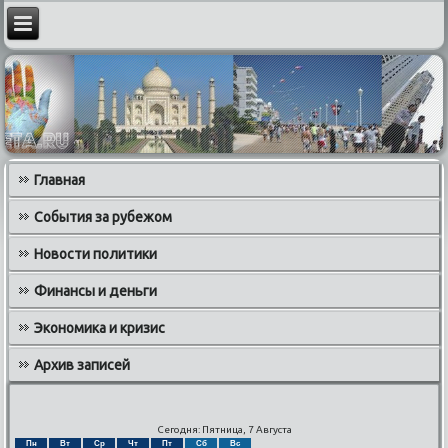
Главная
События за рубежом
Новости политики
Финансы и деньги
Экономика и кризис
Архив записей
Сегодня: Пятница, 7 Августа
Пн
Вт
Ср
Чт
Пт
Сб
Вс