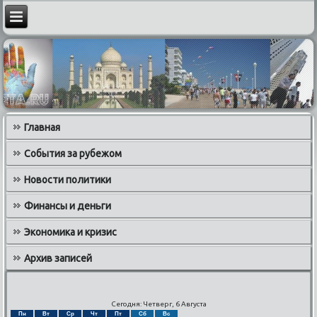
Главная
События за рубежом
Новости политики
Финансы и деньги
Экономика и кризис
Архив записей
Сегодня: Четверг, 6 Августа
Пн
Вт
Ср
Чт
Пт
Сб
Вс