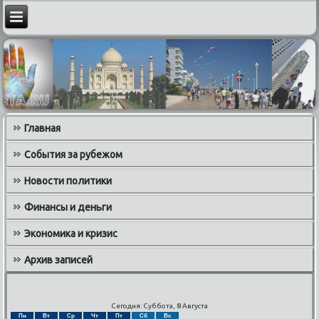
Главная
События за рубежом
Новости политики
Финансы и деньги
Экономика и кризис
Архив записей
Сегодня: Суббота, 8 Августа
Пн
Вт
Ср
Чт
Пт
Сб
Вс