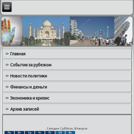
Главная
События за рубежом
Новости политики
Финансы и деньги
Экономика и кризис
Архив записей
Сегодня: Суббота, 8 Августа
Пн
Вт
Ср
Чт
Пт
Сб
Вс