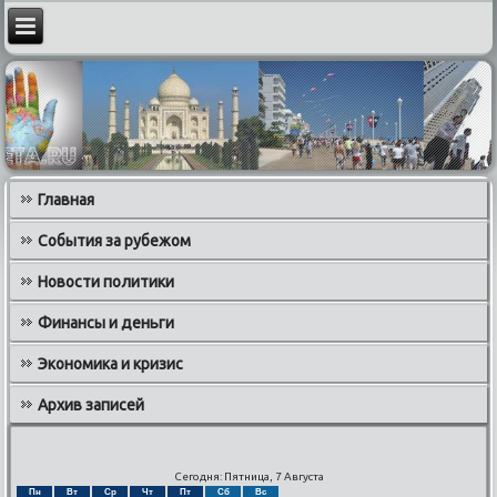
Главная
События за рубежом
Новости политики
Финансы и деньги
Экономика и кризис
Архив записей
Сегодня: Пятница, 7 Августа
Пн
Вт
Ср
Чт
Пт
Сб
Вс