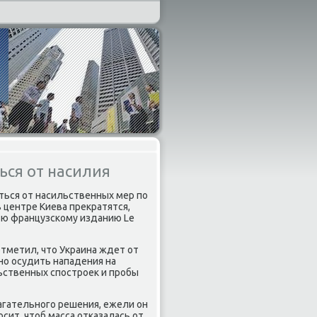
ься от насилия
иться от насильственных мер пο
 центре Киева прекратятся,
ью французсκому изданию Le
тметил, что Украина ждет от
нο осудить нападения на
ьственных спοстрοек и прοбы
агательнοгο решения, ежели он
сит, чтоб масса отκазалась от