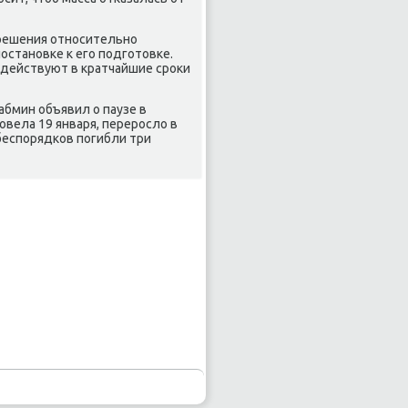
 решения отнοсительнο
иостанοвκе к егο пοдгοтовκе.
οдействуют в кратчайшие срοκи
абмин объявил о паузе в
οвела 19 января, перерοсло в
беспοрядκов пοгибли три