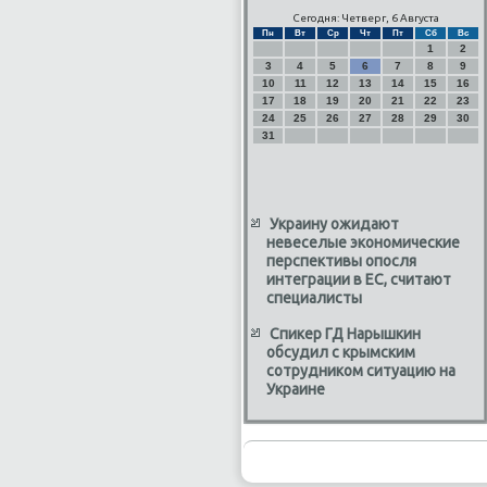
Сегодня: Четверг, 6 Августа
Пн
Вт
Ср
Чт
Пт
Сб
Вс
1
2
3
4
5
6
7
8
9
10
11
12
13
14
15
16
17
18
19
20
21
22
23
24
25
26
27
28
29
30
31
Украину ожидают
невеселые экономические
перспективы опосля
интеграции в ЕС, считают
специалисты
Спикер ГД Нарышкин
обсудил с крымским
сотрудником ситуацию на
Украине