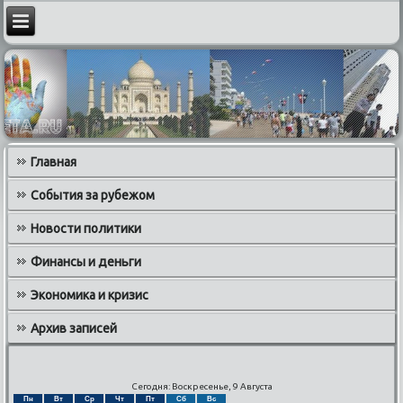
Главная
События за рубежом
Новости политики
Финансы и деньги
Экономика и кризис
Архив записей
Сегодня: Воскресенье, 9 Августа
Пн
Вт
Ср
Чт
Пт
Сб
Вс