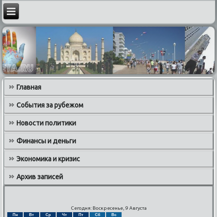
Главная
События за рубежом
Новости политики
Финансы и деньги
Экономика и кризис
Архив записей
Сегодня: Воскресенье, 9 Августа
Пн
Вт
Ср
Чт
Пт
Сб
Вс