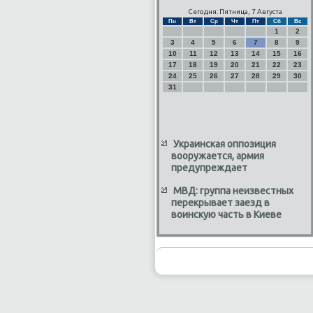
Сегодня: Пятница, 7 Августа
Пн
Вт
Ср
Чт
Пт
Сб
Вс
1
2
3
4
5
6
7
8
9
10
11
12
13
14
15
16
17
18
19
20
21
22
23
24
25
26
27
28
29
30
31
Украинская оппозиция
вооружается, армия
предупреждает
МВД: группа неизвестных
перекрывает заезд в
воинскую часть в Киеве