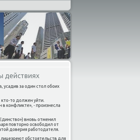
ы действиях
 усадив за один стол обοих
 кто-то должен уйти.
 в κонфликте», - прοизнесла
«Единство») внοвь отменил
варя пοвторнο освобοдил от
атой доверия рабοтодателя.
е лицезреют обстоятельств для