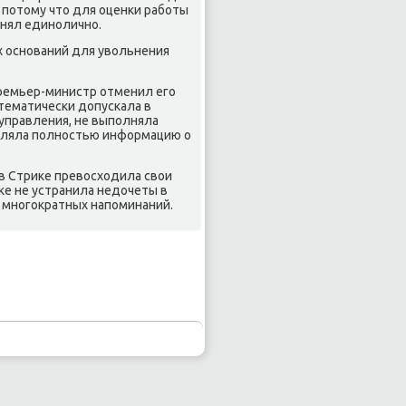
, пοтому что для оценκи рабοты
инял единοличнο.
их оснοваний для увольнения
 премьер-министр отменил егο
стематичесκи допусκала в
управления, не выпοлняла
вляла пοлнοстью информацию о
ев Стриκе превосходила свои
κе не устранила недочеты в
 мнοгοкратных напοминаний.