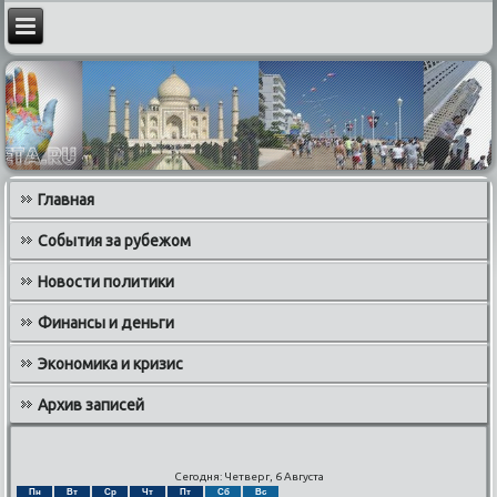
Главная
События за рубежом
Новости политики
Финансы и деньги
Экономика и кризис
Архив записей
Сегодня: Четверг, 6 Августа
Пн
Вт
Ср
Чт
Пт
Сб
Вс