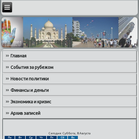
Главная
События за рубежом
Новости политики
Финансы и деньги
Экономика и кризис
Архив записей
Сегодня: Суббота, 8 Августа
Пн
Вт
Ср
Чт
Пт
Сб
Вс