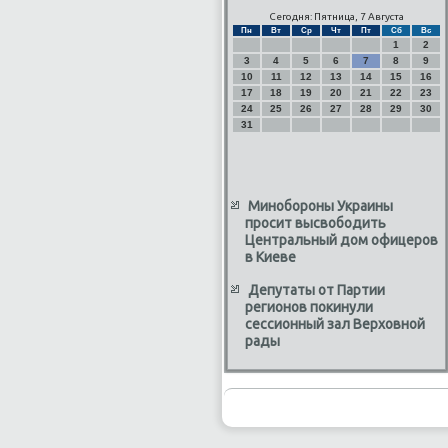
Сегодня: Пятница, 7 Августа
Пн
Вт
Ср
Чт
Пт
Сб
Вс
1
2
3
4
5
6
7
8
9
10
11
12
13
14
15
16
17
18
19
20
21
22
23
24
25
26
27
28
29
30
31
Минобороны Украины
просит высвободить
Центральный дом офицеров
в Киеве
Депутаты от Партии
регионов покинули
сессионный зал Верховной
рады