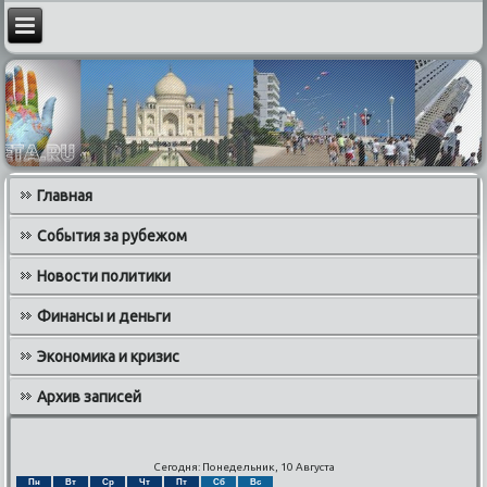
Главная
События за рубежом
Новости политики
Финансы и деньги
Экономика и кризис
Архив записей
Сегодня: Понедельник, 10 Августа
Пн
Вт
Ср
Чт
Пт
Сб
Вс