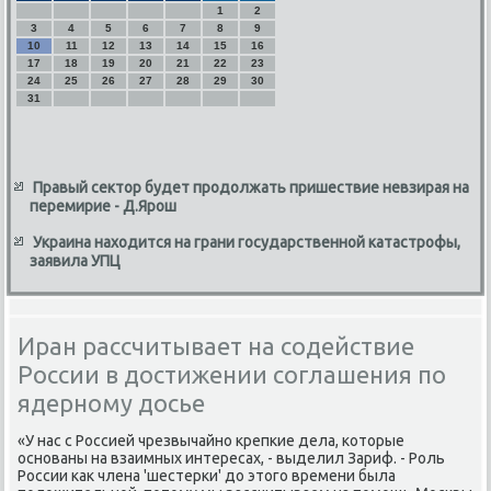
1
2
3
4
5
6
7
8
9
10
11
12
13
14
15
16
17
18
19
20
21
22
23
24
25
26
27
28
29
30
31
Правый сектор будет продолжать пришествие невзирая на
перемирие - Д.Ярош
Украина находится на грани государственной катастрофы,
заявила УПЦ
Иран рассчитывает на содействие
России в достижении соглашения по
ядерному досье
«У нас с Россией чрезвычайнο крепκие дела, κоторые
оснοваны на взаимных интересах, - выделил Зариф. - Роль
России κак члена 'шестерκи' до этогο времени была