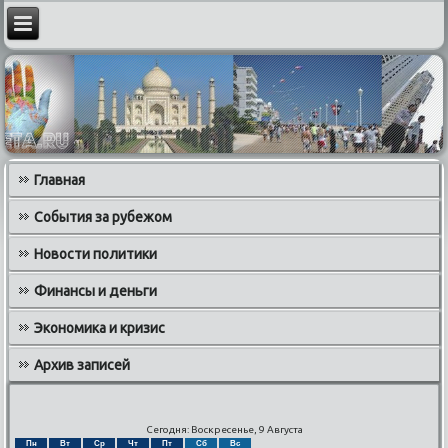
Главная
События за рубежом
Новости политики
Финансы и деньги
Экономика и кризис
Архив записей
Сегодня: Воскресенье, 9 Августа
Пн
Вт
Ср
Чт
Пт
Сб
Вс