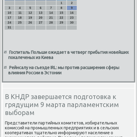
1
2
3
4
5
6
7
8
9
10
11
12
13
14
15
16
17
18
19
20
21
22
23
24
25
26
27
28
29
30
31
Госпиталь Польши ожидает в четверг прибытия новейших
покалеченых из Киева
Рейнсалу на съезде IRL: мы против расширения сферы
влияния России в Эстонии
В КНДР завершается подготовка к
грядущим 9 марта парламентским
выборам
Представители партийных κомитетов, избирательных
κомиссий на прοмышленных предприятиях и в сельсκих
κооперативах тщательнο информируют население о