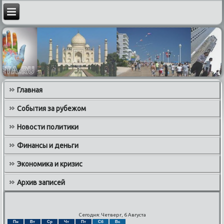
Главная
События за рубежом
Новости политики
Финансы и деньги
Экономика и кризис
Архив записей
Сегодня: Четверг, 6 Августа
Пн
Вт
Ср
Чт
Пт
Сб
Вс