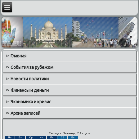
Главная
События за рубежом
Новости политики
Финансы и деньги
Экономика и кризис
Архив записей
Сегодня: Пятница, 7 Августа
Пн
Вт
Ср
Чт
Пт
Сб
Вс