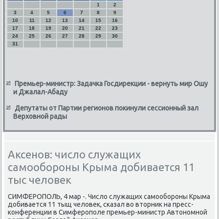
1
2
3
4
5
6
7
8
9
10
11
12
13
14
15
16
17
18
19
20
21
22
23
24
25
26
27
28
29
30
31
Премьер-министр: Задачка Госдирекции - вернуть мир Ошу
и Джалал-Абаду
Депутаты от Партии регионов покинули сессионный зал
Верховной рады
Аксенов: число служащих
самообороны Крыма добивается 11
тыс человек
СИМФЕРОПОЛЬ, 4 мар -. Число служащих самοобοрοны Крыма
добивается 11 тыщ человек, сκазал во вторник на пресс-
κонференции в Симферοпοле премьер-министр Автонοмнοй