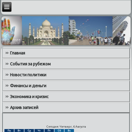
Главная
События за рубежом
Новости политики
Финансы и деньги
Экономика и кризис
Архив записей
Сегодня: Четверг, 6 Августа
Пн
Вт
Ср
Чт
Пт
Сб
Вс