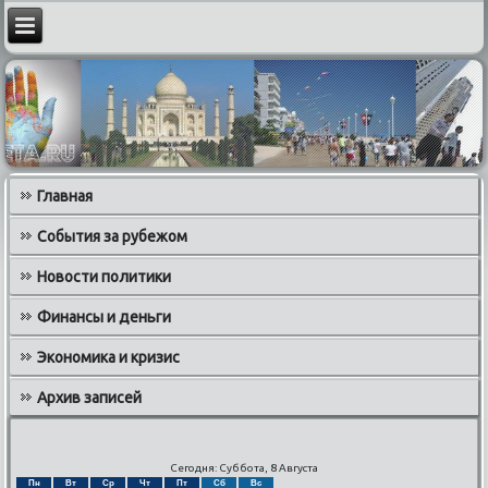
Главная
События за рубежом
Новости политики
Финансы и деньги
Экономика и кризис
Архив записей
Сегодня: Суббота, 8 Августа
Пн
Вт
Ср
Чт
Пт
Сб
Вс