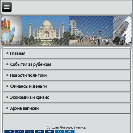
Главная
События за рубежом
Новости политики
Финансы и деньги
Экономика и кризис
Архив записей
Сегодня: Четверг, 6 Августа
Пн
Вт
Ср
Чт
Пт
Сб
Вс