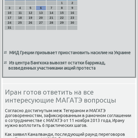
1
2
3
4
5
6
7
8
9
10
11
12
13
14
15
16
17
18
19
20
21
22
23
24
25
26
27
28
29
30
31
МИД Греции призывает приостановить насилие на Украине
Из центра Бангкока вывозят остатки баррикад,
возведенных участниками акций протеста
Иран готов ответить на все
интересующие МАГАТЭ вопросцы
Согласно достигнутым меж Тегераном и МАГАТЭ
договоренностям, зафиксированным в рамочном соглашении
о сотрудничестве с МАГАТЭ от 11 ноября 2013 года, Ирану
нужно воплотить 6 практических шагов.
Как заявил Камалванди, последующий раунд переговоров