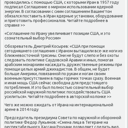
проводились с помощью США, с которыми Иран в 1957 году
подписал Соглашение о мирном использовании ядерной
энергии. В согласовании с сиим соглашением Вашингтон
обязался поставить в Иран ядерные установки, оборудование
и приготовить профессионалов. Читайте подробнее в
справке >>
«Соглашение по Ирану увеличивает позиции США, и это
сознательный выбор России»
Обозреватель Дмитрий Косырев: «США при помощи
сегодняшнего соглашения с Ираном вытащили все-же ноги из
ближневосточной трясины. Они не будут слепо и без охоты
следовать политике Саудовской Аравии и иных, помогая
арабским монархиям насаждать дружественные режимы при
помощи целых армий джихадистов. В общем, не будет
больше Америки, повязанной по рукам и ногам своим
военным присутствием в пары горячих точках сразу. Военная
и иная мощь США сейчас свободна для предстоящего
потребления. И это был полностью сознательный выбор
российской наружной политики: посодействовать США
усилиться». Читайте подробнее в авторской колонке >>
Чего же можно ожидать от Ирана на интернациональной
арене в 2014 году
Председатель президиума Совета по наружной и оборонной
политике Федор Лукьянов: «Смена лица в Тегеране на
респектабельного Хассана Роухани дозволяет сделать вид,