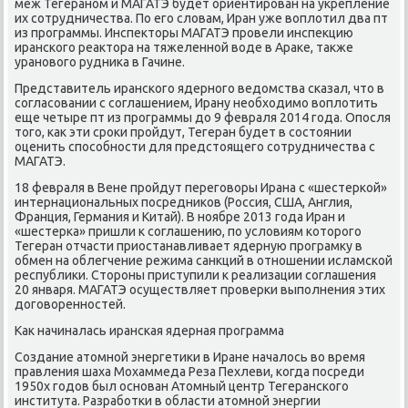
меж Тегераном и МАГАТЭ будет ориентирован на укрепление
их сотрудничества. По его словам, Иран уже воплотил два пт
из программы. Инспекторы МАГАТЭ провели инспекцию
иранского реактора на тяжеленной воде в Араке, также
уранового рудника в Гачине.
Представитель иранского ядерного ведомства сказал, что в
согласовании с соглашением, Ирану необходимо воплотить
еще четыре пт из программы до 9 февраля 2014 года. Опосля
того, как эти сроки пройдут, Тегеран будет в состоянии
оценить способности для предстоящего сотрудничества с
МАГАТЭ.
18 февраля в Вене пройдут переговоры Ирана с «шестеркой»
интернациональных посредников (Россия, США, Англия,
Франция, Германия и Китай). В ноябре 2013 года Иран и
«шестерка» пришли к соглашению, по условиям которого
Тегеран отчасти приостанавливает ядерную програмку в
обмен на облегчение режима санкций в отношении исламской
республики. Стороны приступили к реализации соглашения
20 января. МАГАТЭ осуществляет проверки выполнения этих
договоренностей.
Как начиналась иранская ядерная программа
Создание атомной энергетики в Иране началось во время
правления шаха Мохаммеда Реза Пехлеви, когда посреди
1950х годов был основан Атомный центр Тегеранского
института. Разработки в области атомной энергии