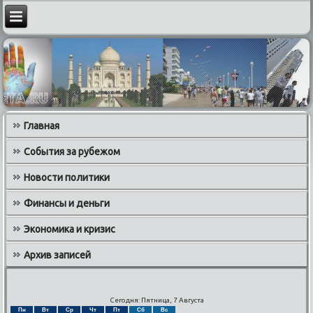
Главная
События за рубежом
Новости политики
Финансы и деньги
Экономика и кризис
Архив записей
Сегодня: Пятница, 7 Августа
Пн
Вт
Ср
Чт
Пт
Сб
Вс