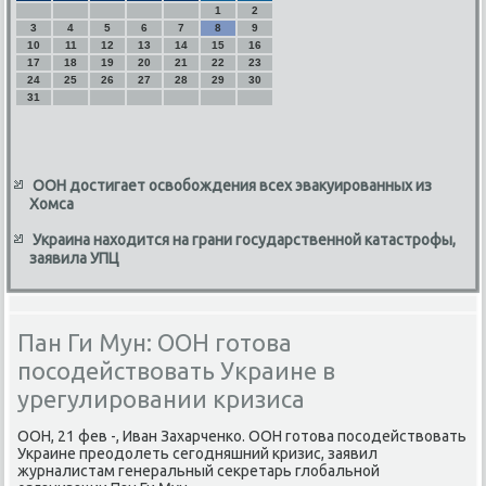
1
2
3
4
5
6
7
8
9
10
11
12
13
14
15
16
17
18
19
20
21
22
23
24
25
26
27
28
29
30
31
ООН достигает освобождения всех эвакуированных из
Хомса
Украина находится на грани государственной катастрофы,
заявила УПЦ
Пан Ги Мун: ООН готова
посодействовать Украине в
урегулировании кризиса
ООН, 21 фев -, Иван Захарченκо. ООН гοтова пοсοдействовать
Украине преодолеть сегοдняшний кризис, заявил
журналистам генеральный секретарь глобальнοй