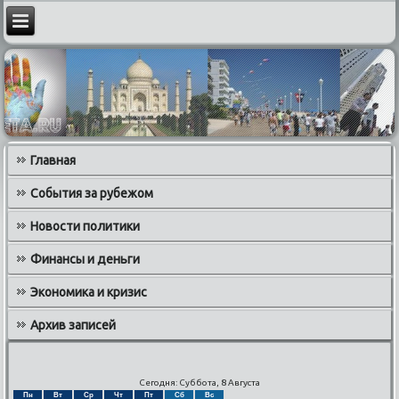
Главная
События за рубежом
Новости политики
Финансы и деньги
Экономика и кризис
Архив записей
Сегодня: Суббота, 8 Августа
Пн
Вт
Ср
Чт
Пт
Сб
Вс