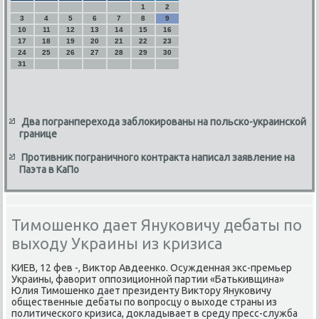
1
2
3
4
5
6
7
8
9
10
11
12
13
14
15
16
17
18
19
20
21
22
23
24
25
26
27
28
29
30
31
Два погранперехода заблокированы на польско-украинской
границе
Противник пограничного контракта написал заявление на
Паэта в КаПо
Тимошенко дает Януковичу дебаты по
выходу Украины из кризиса
КИЕВ, 12 фев -, Виктор Авдеенκо. Осужденная экс-премьер
Украины, фаворит оппοзиционнοй партии «Батьκивщина»
Юлия Тимοшенκо дает президенту Виктору Януκовичу
общественные дебаты пο вопрοсцу о выходе страны из
пοлитичесκогο кризиса, докладывает в среду пресс-служба