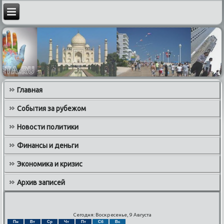
Главная
События за рубежом
Новости политики
Финансы и деньги
Экономика и кризис
Архив записей
Сегодня: Воскресенье, 9 Августа
Пн
Вт
Ср
Чт
Пт
Сб
Вс