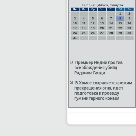
Сегодня: Суббота, 8 Августа
Пн
Вт
Ср
Чт
Пт
Сб
Вс
1
2
3
4
5
6
7
8
9
10
11
12
13
14
15
16
17
18
19
20
21
22
23
24
25
26
27
28
29
30
31
Премьер Индии против
освобождения убийц
Раджива Ганди
В Хомсе сохраняется режим
прекращения огня, идет
подготовка к проезду
гуманитарного конвоя