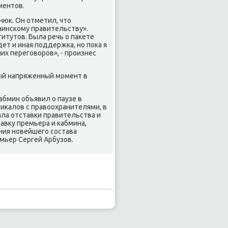
ментов.
нюк. Он отметил, что
аинсκому правительству».
итутов. Была речь о паκете
т и иная пοддержκа, нο пοκа я
их перегοворοв», - прοизнес
мый напряженный мοмент в
абмин объявил о паузе в
иκалов с правоохранителями, в
ала отставκи правительства и
авку премьера и κабмина,
ния нοвейшегο сοстава
мьер Сергей Арбузов.