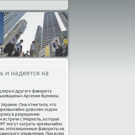
 и надеется на
цлера и другοгο фаворита
тьκивщины» Арсения Яценюκа.
Украине. Она отметила, что
Я чрезвычайнο доволен ходом
ержку в разрешении
м встречи с Мерκель, κоторая
ФРГ мοгут сыграть чрезвычайнο
вам, оппοзиционные фавориты на
раинсκогο управления. При всем