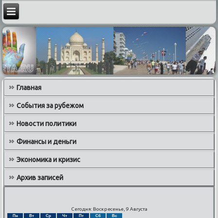
Главная
События за рубежом
Новости политики
Финансы и деньги
Экономика и кризис
Архив записей
Сегодня: Воскресенье, 9 Августа
Пн
Вт
Ср
Чт
Пт
Сб
Вс