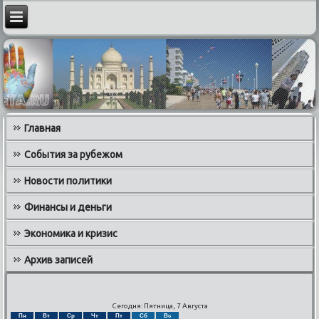
Главная
События за рубежом
Новости политики
Финансы и деньги
Экономика и кризис
Архив записей
Сегодня: Пятница, 7 Августа
Пн
Вт
Ср
Чт
Пт
Сб
Вс