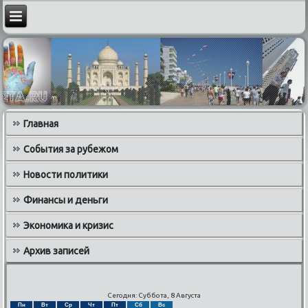
Главная
События за рубежом
Новости политики
Финансы и деньги
Экономика и кризис
Архив записей
Сегодня: Суббота, 8 Августа
Пн
Вт
Ср
Чт
Пт
Сб
Вс