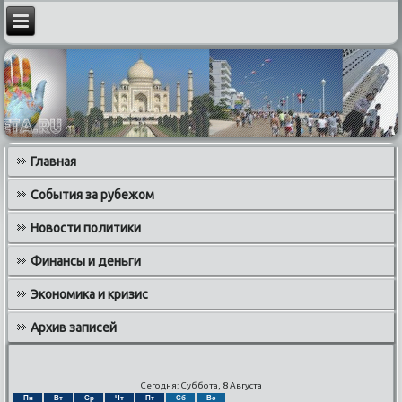
Главная
События за рубежом
Новости политики
Финансы и деньги
Экономика и кризис
Архив записей
Сегодня: Суббота, 8 Августа
Пн
Вт
Ср
Чт
Пт
Сб
Вс