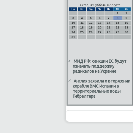
Сегодня: Суббота, 8 Августа
Пн
Вт
Ср
Чт
Пт
Сб
Вс
1
2
3
4
5
6
7
8
9
10
11
12
13
14
15
16
17
18
19
20
21
22
23
24
25
26
27
28
29
30
31
МИД РФ: санкции ЕС будут
означать поддержку
радикалов на Украине
Англия заявила о вторжении
корабля ВМС Испании в
территориальные воды
Гибралтара