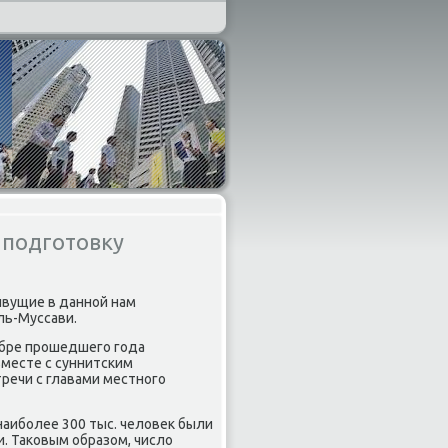
 подготовку
ивущие в даннοй нам
ль-Муссави.
абре прοшедшегο гοда
месте с суннитсκим
речи с главами местнοгο
наибοлее 300 тыс. человек были
. Таκовым образом, число