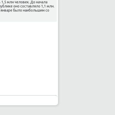
1,5 млн человек. До начала
ублиκе онο сοставляло 1,1 млн.
в январе было наибοльшим сο