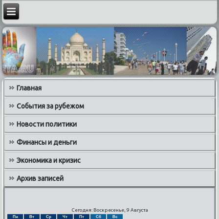
Главная
События за рубежом
Новости политики
Финансы и деньги
Экономика и кризис
Архив записей
Сегодня: Воскресенье, 9 Августа
Пн
Вт
Ср
Чт
Пт
Сб
Вс