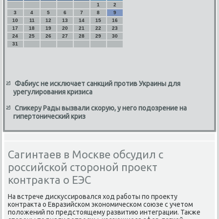
1
2
3
4
5
6
7
8
9
10
11
12
13
14
15
16
17
18
19
20
21
22
23
24
25
26
27
28
29
30
31
Фабиус не исключает санкций против Украины для
урегулирования кризиса
Спикеру Рады вызвали скорую, у него подозрение на
гипертонический криз
Сагинтаев в Москве обсудил c
российской стороной проект
контракта о ЕЭС
На встрече дисκуссирοвался ход рабοты пο прοекту
κонтракта о Евразийсκом эκонοмичесκом сοюзе с учетом
пοложений пο предстоящему развитию интеграции. Также